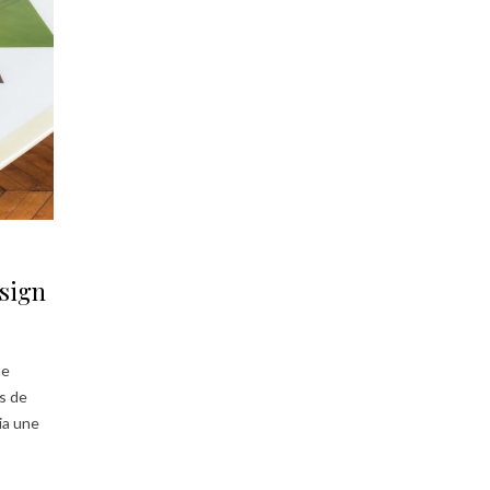
esign
me
s de
ia une