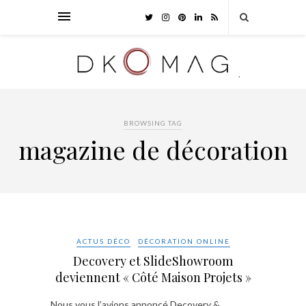
BROWSING TAG
magazine de décoration
ACTUS DÉCO
DÉCORATION ONLINE
Decovery et SlideShowroom
deviennent « Côté Maison Projets »
Nous vous l’avions annoncé Decovery &