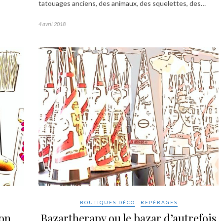
tatouages anciens, des animaux, des squelettes, des…
4 avril 2018
BOUTIQUES DÉCO
REPÉRAGES
ion
Bazartherapy ou le bazar d’autrefois