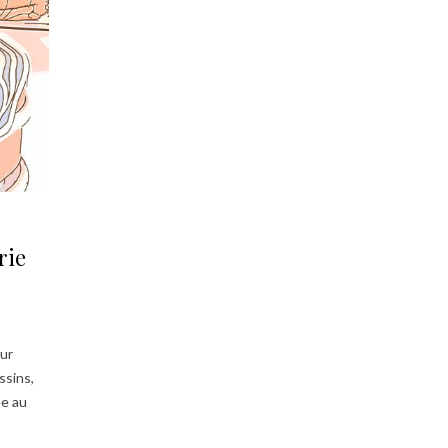
rie
our
ssins,
ée au