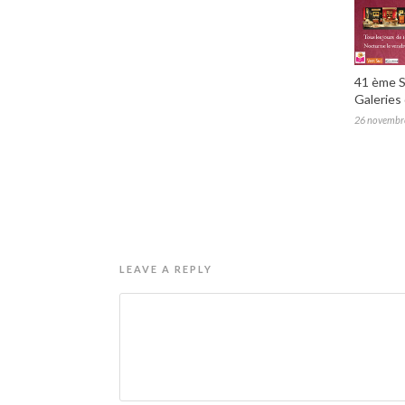
41 ème S
Galeries 
26 novembr
LEAVE A REPLY