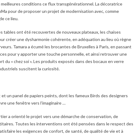
s meilleures conditions ce flux transgénérationnel. La décoratrice
r NoMa pour de proposer un projet de modernisation avec, comme
de ce lieu.
es tables ont été recouvertes de nouveaux plateaux, les chaises
pour créer une dysharmonie cohérente, en adéquation au lieu où règne
erveurs. Tamara a écumé les brocantes de Bruxelles à Paris, en passant
èces pour y apporter une touche personnelle, et ainsi retrouver une
t du « chez soi ». Les produits exposés dans des bocaux en verre
dustriels suscitent la curiosité.
t et un panel de papiers peints, dont les fameux Birds des designers
uvre une fenêtre vers l’imaginaire …
rtier a orienté le projet vers une démarche de conservation, de
itaires. Toutes les interventions ont été pensées dans le respect des
tisfaire les exigences de confort, de santé, de qualité de vie et à