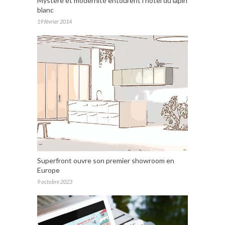
Mystère et modernité entourent l’hôtel du lapin
blanc
19 février 2014
Superfront ouvre son premier showroom en
Europe
9 octobre 2023