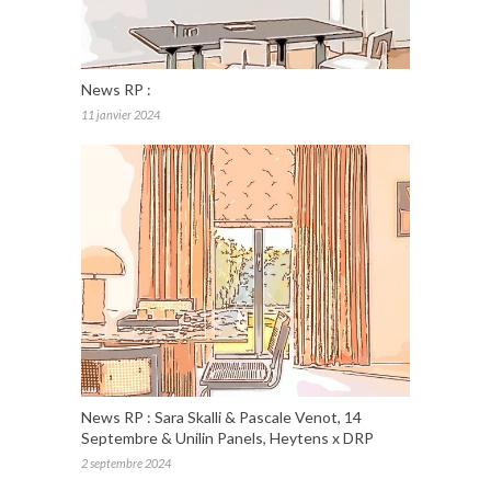
News RP :
11 janvier 2024
News RP : Sara Skalli & Pascale Venot, 14
Septembre & Unilin Panels, Heytens x DRP
2 septembre 2024