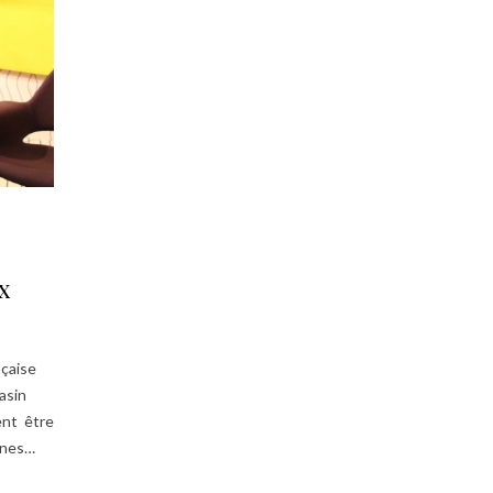
x
nçaise
asin
ent être
nnes…